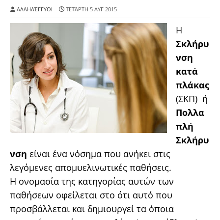
ΑΛΛΗΛΈΓΓΥΟΙ
ΤΕΤΆΡΤΗ 5 ΑΥΓ 2015
Η
Σκλήρυ
νση
κατά
πλάκας
(ΣΚΠ) ή
Πολλα
πλή
Σκλήρυ
νση
είναι ένα νόσημα που ανήκει στις
λεγόμενες απομυελινωτικές παθήσεις.
Η ονομασία της κατηγορίας αυτών των
παθήσεων οφείλεται στο ότι αυτό που
προσβάλλεται και δημιουργεί τα όποια