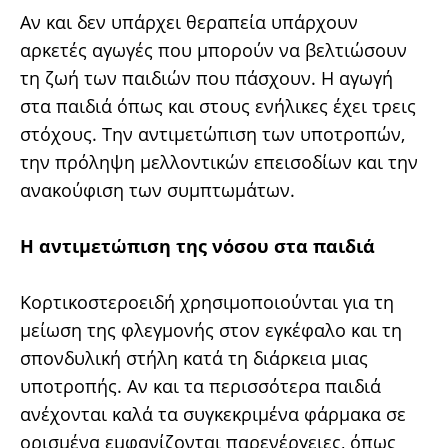
Αν και δεν υπάρχει θεραπεία υπάρχουν
αρκετές αγωγές που μπορούν να βελτιώσουν
τη ζωή των παιδιών που πάσχουν. Η αγωγή
στα παιδιά όπως και στους ενήλικες έχει τρεις
στόχους. Την αντιμετώπιση των υποτροπών,
την πρόληψη μελλοντικών επεισοδίων και την
ανακούφιση των συμπτωμάτων.
Η αντιμετώπιση της νόσου στα παιδιά
Κορτικοστεροειδή χρησιμοποιούνται για τη
μείωση της φλεγμονής στον εγκέφαλο και τη
σπονδυλική στήλη κατά τη διάρκεια μιας
υποτροπής. Αν και τα περισσότερα παιδιά
ανέχονται καλά τα συγκεκριμένα φάρμακα σε
ορισμένα εμφανίζονται παρενέργειες, όπως