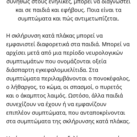
συνήθως στους ενήλικες, μπορεί να διαγνωστεί
και σε παιδιά και εφήβους. Ποια είναι τα
συμπτώματα και πώς αντιμετωπίζεται.
Η σκλήρυνση κατά πλάκας μπορεί να
εμφανιστεί διαφορετικά στα παιδιά. Μπορεί να
αρχίσει μετά από μια περίοδο νευρολογικών
συμπτωμάτων που ονομάζονται οξεία
διάσπαρτη εγκεφαλοµυελίτιδα. Στα
συμπτώματα περιλαμβάνονται ο πονοκέφαλος,
ο λήθαργος, το κώμα, οι σπασμοί, ο πυρετός
και ο άκαμπτος λαιμός. Ωστόσο, άλλα παιδιά
συνεχίζουν να έχουν ή να εμφανίζουν
επιπλέον συμπτώματα, που ανταποκρίνονται
στα συμπτώματα της σκλήρυνσης κατά πλάκας.