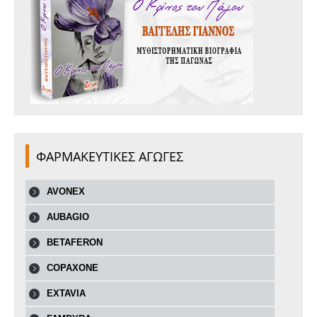
ΦΑΡΜΑΚΕΥΤΙΚΕΣ ΑΓΩΓΕΣ
AVONEX
AUBAGIO
BETAFERON
COPAXONE
EXTAVIA