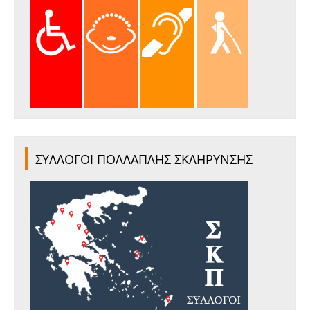
ΣΥΛΛΟΓΟΙ ΠΟΛΛΑΠΛΗΣ ΣΚΛΗΡΥΝΣΗΣ