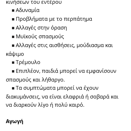
κινήσεων του εντέρου
Αδυναμία
■
Προβλήματα με το περπάτημα
■
Αλλαγές στην όραση
■
Μυϊκούς σπασμούς
■
Αλλαγές στις αισθήσεις, μούδιασμα και
■
κάψιμο
Τρέμουλο
■
Επιπλέον, παιδιά μπορεί να εμφανίσουν
■
σπασμούς και λήθαργο.
Tα συμπτώματα μπορεί να έχουν
■
διακυμάνσεις, να είναι ελαφριά ή σοβαρά και
να διαρκούν λίγο ή πολύ καιρό.
Αγωγή