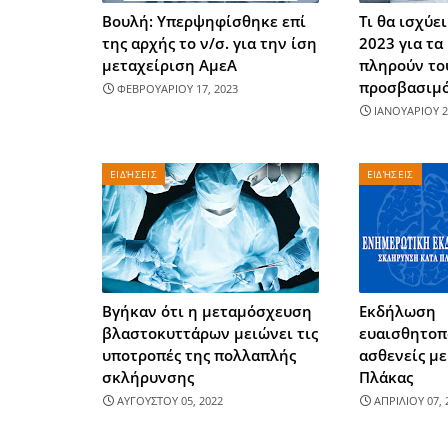
Βουλή: Υπερψηφίσθηκε επί
Τι θα ισχύε
της αρχής το ν/σ. για την ίση
2023 για τα
μεταχείριση ΑμεΑ
πληρούν το
προσβασιμό
ΦΕΒΡΟΥΑΡΙΟΥ 17, 2023
ΙΑΝΟΥΑΡΙΟΥ 2
ΕΙΔΉΣΕΙΣ
ΕΙΔΉΣΕΙΣ
Βγήκαν ότι η μεταμόσχευση
Εκδήλωση
βλαστοκυττάρων μειώνει τις
ευαισθητοπ
υποτροπές της πολλαπλής
ασθενείς μ
σκλήρυνσης
Πλάκας
ΑΥΓΟΥΣΤΟΥ 05, 2022
ΑΠΡΙΛΙΟΥ 07, 