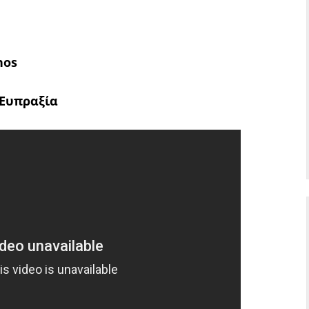
hos
 Ευπραξία