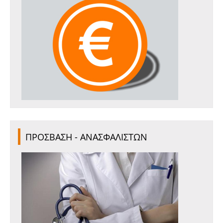
ΠΡΟΣΒΑΣΗ - ΑΝΑΣΦΑΛΙΣΤΩΝ