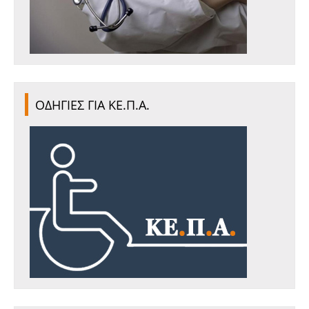
ΟΔΗΓΙΕΣ ΓΙΑ ΚΕ.Π.Α.