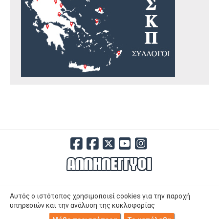
Αυτός ο ιστότοπος χρησιμοποιεί cookies για την παροχή
υπηρεσιών και την ανάλυση της κυκλοφορίας