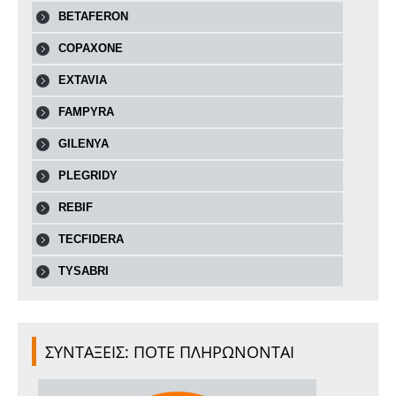
BETAFERON
COPAXONE
EXTAVIA
FAMPYRA
GILENYA
PLEGRIDY
REBIF
TECFIDERA
TYSABRI
ΣΥΝΤΑΞΕΙΣ: ΠΟΤΕ ΠΛΗΡΩΝΟΝΤΑΙ