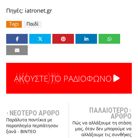
Πηγές: iatronet.gr
Tags
Παιδί
ΑΚΟΥΣΤΕ ΤΟ ΡΑΔΙΟΦΩΝΟ
ΠΑΛΑΙΟΤΕΡΟ
ΝΕΟΤΕΡΟ ΑΡΘΡΟ
ΑΡΘΡΟ
Παράλυτα ποντίκια με
Πώς να αλλάξουμε τη στάση
παραπληγία περπάτησαν
μας, όταν δεν μπορούμε να
ξανά - BINTEO
αλλάξουμε τις συνθήκες