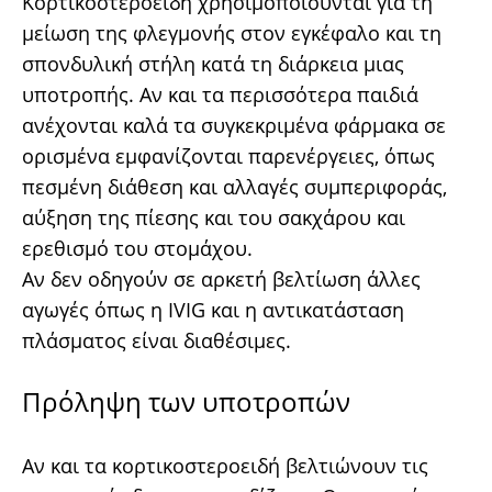
Κορτικοστεροειδή χρησιμοποιούνται για τη
μείωση της φλεγμονής στον εγκέφαλο και τη
σπονδυλική στήλη κατά τη διάρκεια μιας
υποτροπής. Αν και τα περισσότερα παιδιά
ανέχονται καλά τα συγκεκριμένα φάρμακα σε
ορισμένα εμφανίζονται παρενέργειες, όπως
πεσμένη διάθεση και αλλαγές συμπεριφοράς,
αύξηση της πίεσης και του σακχάρου και
ερεθισμό του στομάχου.
Αν δεν οδηγούν σε αρκετή βελτίωση άλλες
αγωγές όπως η IVIG και η αντικατάσταση
πλάσματος είναι διαθέσιμες.
Πρόληψη των υποτροπών
Αν και τα κορτικοστεροειδή βελτιώνουν τις