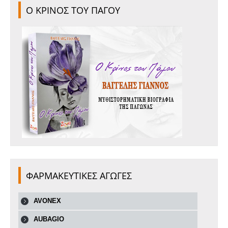
Ο ΚΡΙΝΟΣ ΤΟΥ ΠΑΓΟΥ
ΦΑΡΜΑΚΕΥΤΙΚΕΣ ΑΓΩΓΕΣ
AVONEX
AUBAGIO