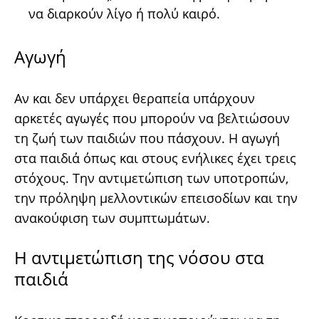
να διαρκούν λίγο ή πολύ καιρό.
Αγωγή
Αν και δεν υπάρχει θεραπεία υπάρχουν
αρκετές αγωγές που μπορούν να βελτιώσουν
τη ζωή των παιδιών που πάσχουν. Η αγωγή
στα παιδιά όπως και στους ενήλικες έχει τρεις
στόχους. Την αντιμετώπιση των υποτροπών,
την πρόληψη μελλοντικών επεισοδίων και την
ανακούφιση των συμπτωμάτων.
Η αντιμετώπιση της νόσου στα
παιδιά