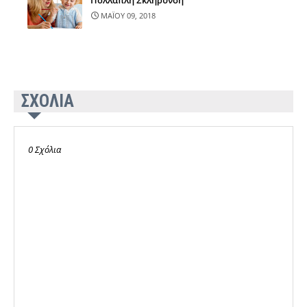
Πολλαπλή Σκλήρυνση
ΜΑΪΟΥ 09, 2018
ΣΧΟΛΙΑ
0 Σχόλια