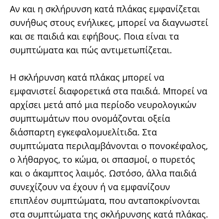
Αν και η σκλήρυνση κατά πλάκας εμφανίζεται
συνήθως στους ενήλικες, μπορεί να διαγνωστεί
και σε παιδιά και εφήβους. Ποια είναι τα
συμπτώματα και πώς αντιμετωπίζεται.
Η σκλήρυνση κατά πλάκας μπορεί να
εμφανιστεί διαφορετικά στα παιδιά. Μπορεί να
αρχίσει μετά από μια περίοδο νευρολογικών
συμπτωμάτων που ονομάζονται οξεία
διάσπαρτη εγκεφαλοµυελίτιδα. Στα
συμπτώματα περιλαμβάνονται ο πονοκέφαλος,
ο λήθαργος, το κώμα, οι σπασμοί, ο πυρετός
και ο άκαμπτος λαιμός. Ωστόσο, άλλα παιδιά
συνεχίζουν να έχουν ή να εμφανίζουν
επιπλέον συμπτώματα, που ανταποκρίνονται
στα συμπτώματα της σκλήρυνσης κατά πλάκας.