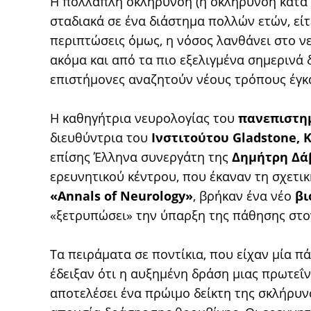
Η πολλαπλή σκλήρυνση (ή σκλήρυνση κατά π
σταδιακά σε ένα διάστημα πολλών ετών, είτ
περιπτώσεις όμως, η νόσος λανθάνει στο ν
ακόμα και από τα πιο εξελιγμένα σημερινά δ
επιστήμονες αναζητούν νέους τρόπους έγκ
Η καθηγήτρια νευρολογίας του
πανεπιστημ
διευθύντρια του
Ινστιτούτου Gladstone,
επίσης Έλληνα συνεργάτη της
Δημήτρη Δά
ερευνητικού κέντρου, που έκαναν τη σχετι
«Annals of Neurology»
, βρήκαν ένα νέο
βι
«ξετρυπώσει» την ύπαρξη της πάθησης στον
Τα πειράματα σε ποντίκια, που είχαν μία 
έδειξαν ότι η αυξημένη δράση μιας πρωτεΐν
αποτελέσει ένα πρώιμο δείκτη της σκλήρυνσ