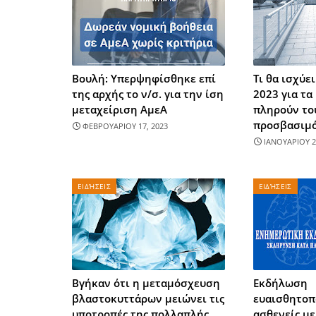
Βουλή: Υπερψηφίσθηκε επί
Τι θα ισχύε
της αρχής το ν/σ. για την ίση
2023 για τα
μεταχείριση ΑμεΑ
πληρούν το
προσβασιμό
ΦΕΒΡΟΥΑΡΙΟΥ 17, 2023
ΙΑΝΟΥΑΡΙΟΥ 2
ΕΙΔΉΣΕΙΣ
ΕΙΔΉΣΕΙΣ
Βγήκαν ότι η μεταμόσχευση
Εκδήλωση
βλαστοκυττάρων μειώνει τις
ευαισθητοπ
υποτροπές της πολλαπλής
ασθενείς μ