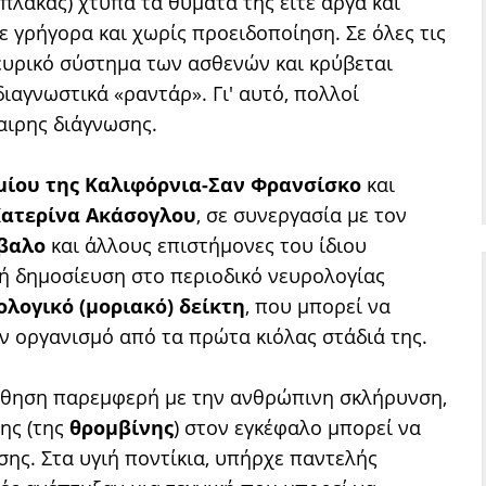
λάκας) χτυπά τα θύματά της είτε αργά και
ε γρήγορα και χωρίς προειδοποίηση. Σε όλες τις
ευρικό σύστημα των ασθενών και κρύβεται
ιαγνωστικά «ραντάρ». Γι' αυτό, πολλοί
αιρης διάγνωσης.
ίου της Καλιφόρνια-Σαν Φρανσίσκο
και
 Κατερίνα Ακάσογλου
, σε συνεργασία με τον
βαλο
και άλλους επιστήμονες του ίδιου
κή δημοσίευση στο περιοδικό νευρολογίας
ολογικό (μοριακό) δείκτη
, που μπορεί να
 οργανισμό από τα πρώτα κιόλας στάδιά της.
πάθηση παρεμφερή με την ανθρώπινη σκλήρυνση,
ης (της
θρομβίνης
) στον εγκέφαλο μπορεί να
ης. Στα υγιή ποντίκια, υπήρχε παντελής