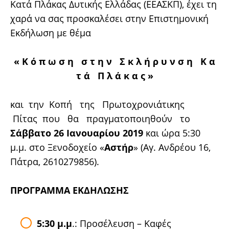
Κατά Πλάκας Δυτικής Ελλάδας (ΕΕΑΣΚΠ), έχει τη
χαρά να σας προσκαλέσει στην Επιστημονική
Εκδήλωση με θέμα
« Κ ό π ω σ η σ τ η ν Σ κ λ ή ρ υ ν σ η Κ α
τ ά Π λ ά κ α ς »
και την Κοπή της Πρωτοχρονιάτικης
Πίτας που θα πραγματοποιηθούν το
Σάββατο 26 Ιανουαρίου 2019
και ώρα 5:30
μ.μ. στο Ξενοδοχείο «
Αστήρ
» (Αγ. Ανδρέου 16,
Πάτρα, 2610279856).
ΠΡΟΓΡΑΜΜΑ ΕΚΔΗΛΩΣΗΣ
5:30 μ.μ
.: Προσέλευση – Καφές