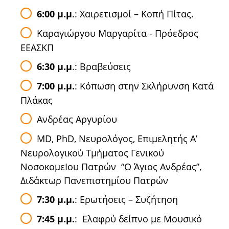
6:00 μ.μ
.: Χαιρετισμοί – Κοπή Πίτας.
Καραγιώργου Μαργαρίτα - Πρόεδρος
ΕΕΑΣΚΠ
6:30 μ.μ
.: Βραβεύσεις
7:00 μ.μ.
: Κόπωση στην Σκλήρυνση Κατά
Πλάκας
Ανδρέας Αργυρίου
MD, PhD, Νευρολόγος, Επιμελητής Α’
Νευρολογικού Τμήματος Γενικού
ΝοσοκομεΙου Πατρών “Ο Άγιος Ανδρέας”,
Διδάκτωρ Πανεπιστημίου Πατρών
7:30 μ.μ.
: Ερωτήσεις – Συζήτηση
7:45 μ.μ.
: Ελαφρύ δείπνο με Μουσικό