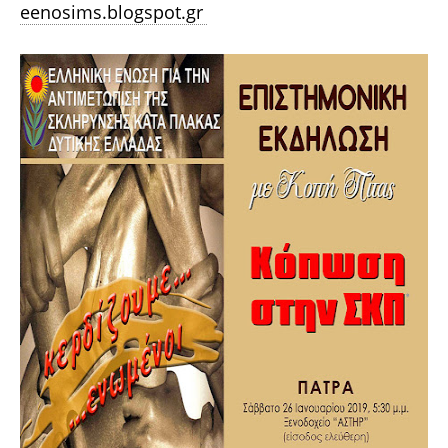
eenosims.blogspot.gr