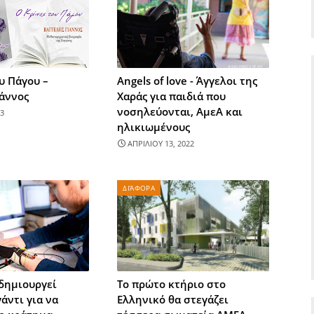
υ Πάγου –
Angels of love - Άγγελοι της
ιάννος
Χαράς για παιδιά που
νοσηλεύονται, ΑμεΑ και
3
ηλικιωμένους
ΑΠΡΙΛΙΟΥ 13, 2022
ΔΙΆΦΟΡΑ
δημιουργεί
Τo πρώτο κτήριο στο
άντι για να
Ελληνικό θα στεγάζει